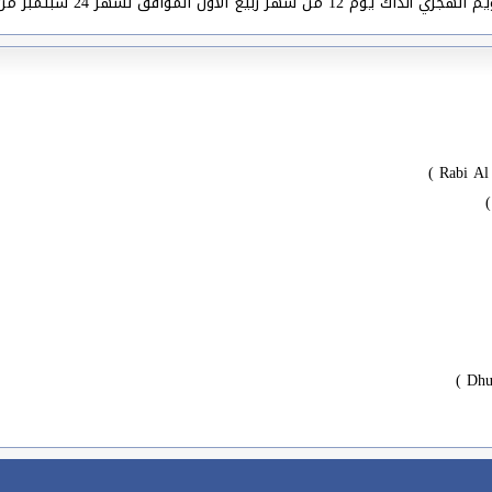
فق لشهر 24 سبتمبر من العام 622 ميلادي.