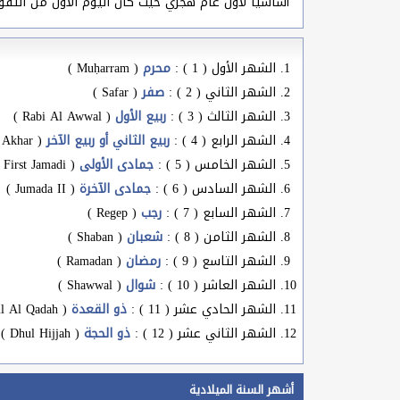
أساسيا لأول عام هجري حيث كان اليوم الأول من التقويم الهجري أنداك يوم 12 من شهر ربيع الأول الموا
الشهر الأول ( 1 ) :
محرم
( Muḥarram )
الشهر الثاني ( 2 ) :
صفر
( Safar )
الشهر الثالث ( 3 ) :
ربيع الأول
( Rabi Al Awwal )
الشهر الرابع ( 4 ) :
ربيع الثاني أو ربيع الآخر
( Rabi Al Akhar )
الشهر الخامس ( 5 ) :
جمادى الأولى
( First Jamadi )
الشهر السادس ( 6 ) :
جمادى الآخرة
( Jumada II )
الشهر السابع ( 7 ) :
رجب
( Regep )
الشهر الثامن ( 8 ) :
شعبان
( Shaban )
الشهر التاسع ( 9 ) :
رمضان
( Ramadan )
الشهر العاشر ( 10 ) :
شوال
( Shawwal )
الشهر الحادي عشر ( 11 ) :
ذو القعدة
( Dhul Al Qadah )
الشهر الثاني عشر ( 12 ) :
ذو الحجة
( Dhul Hijjah )
أشهر السنة الميلادية