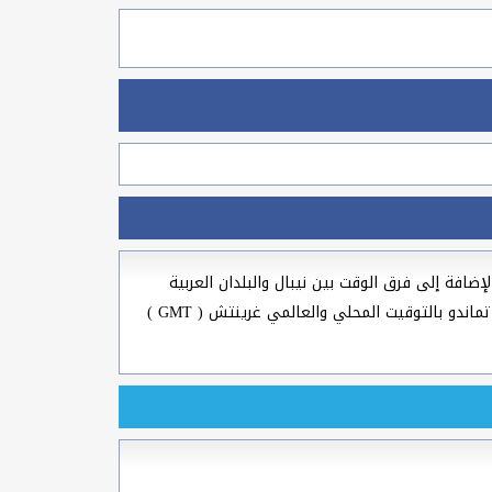
 السرياني بالإضافة إلى فرق الوقت بين نيبال والبلدان العربية
والعالمية وعواصم ومدن العالم لسنة 2026، الوقت الآن في نيبال وجميع مدن دولة نيبال وأيضا الوقت الحالي في عاصمة نيبال كاتماندو بالتوقيت المحلي والعالمي غرينتش ( GMT )