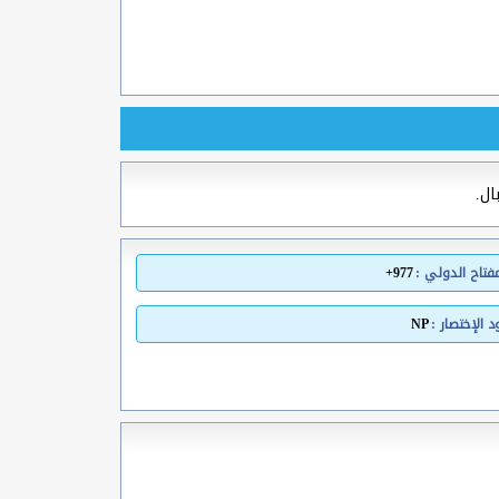
ال.
مفتاح الدولي :
977+
 الإختصار :
NP