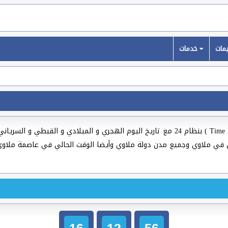
خدمات
( Time Now In Malawi ) بنظام 24 مع تاريخ اليوم الهجري و الميلادي و الق
صم ومدن العالم لسنة 2026، الوقت الآن في ملاوي وجميع مدن دولة ملاوي وأيضا الوقت الحالي 
16
12
57