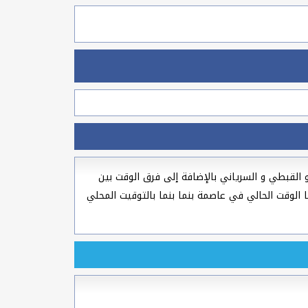
م الهجري و الميلادي و القبطي و السرياني بالإضافة إلى فرق الوقت بين
تابلاس وجميع مدن دولة بنما وأيضا الوقت الحالي في عاصمة بنما بنما بالتوقيت المحلي