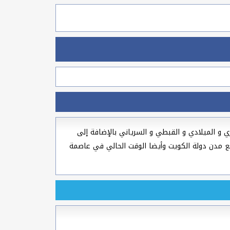
بنظام 24 مع تاريخ اليوم الهجري و الميلادي و القبطي و السرياني بالإضافة إلى
عالم لسنة 2026، الوقت الآن في عبد الله السالم وجميع مدن دولة الكويت وأيضا الوقت الحالي في عاصمة