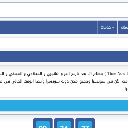
خدمات
( Time Now In Switzerland ) بنظام 24 مع تاريخ اليوم الهجري و المي
ية والعالمية وعواصم ومدن العالم لسنة 2026، الوقت الآن في سويسرا وجميع مدن دولة سويسرا وأيضا ا
09
34
28