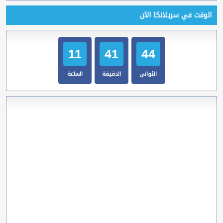
الوقت في سريلانكا الآن
11
41
45
الثواني
الدقيقة
الساعة