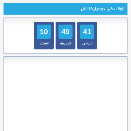
الوقت في دومينيكا الآن
10
49
42
الثواني
الدقيقة
الساعة