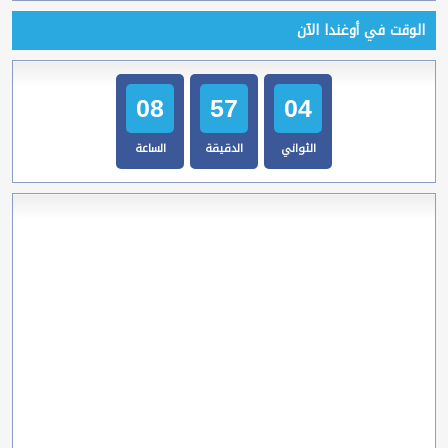
الوقت في أوغندا الآن
08
57
05
الثواني
الدقيقة
الساعة