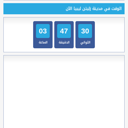
الوقت في مدينة زليتن ليبيا الآن
03
47
31
الثواني
الدقيقة
الساعة