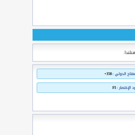
نلندا.
مفتاح الدولي :
358+
 الإختصار :
FI