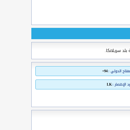
بلد سريلانكا.
مفتاح الدولي :
94+
 الإختصار :
LK