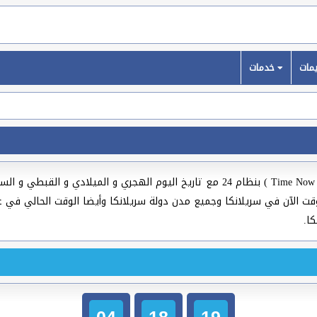
خدمات
( Time Now In Sri Lanka ) بنظام 24 مع تاريخ اليوم الهجري و الميلاد
ية والعالمية وعواصم ومدن العالم لسنة 2026، الوقت الآن في سريلانكا وجميع مدن دولة سريلانكا وأيض
04
18
20