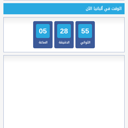
الوقت في ألبانيا الآن
05
28
56
الثواني
الدقيقة
الساعة